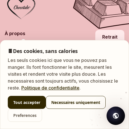
À propos
Retrait
1
Emplois
🍫
Des cookies, sans calories
NEW
Franchise
Les seuls cookies ici que vous ne pouvez pas
Nationalestraat 86, 2000
Boutique
manger. Ils font fonctionner le site, mesurent les
Questions fréquentes
Antwerpen
visites et rendent votre visite plus douce. Les
Contact
ATM
Leuvensestraat 18, 3200
necessaires sont toujours actifs, vous choisissez le
24/7
Aarschot
reste.
Politique de confidentialite
.
Tout accepter
Necessaires uniquement
Designed & developed by
Digital Farmers
2026. Tous droits réservés
Preferences