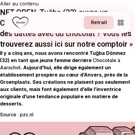
Aller au contenu
NET OPEN. Tuğba (32) ouvre un
Chocotale à Anvers : « Des figues et
Retrait
des dattes avec du chocolat ? Vous les
trouverez aussi ici sur notre comptoir »
À propos
Il y a cinq ans, nous avons rencontré Tuğba Dönmez
(32) en tant que jeune femme derrière
Chocotale à
1
Emplois
Aarschot
. Aujourd’hui, elle dirige également un
établissement prospère au cœur d’Anvers, près de la
NEW
Franchise
Groenplaats. Ses créations ne plaisent pas seulement
aux clients, mais font également d’elle l’inventrice
originale d’une tendance populaire en matière de
Contact
desserts.
Source :
pzc.nl
Retrait